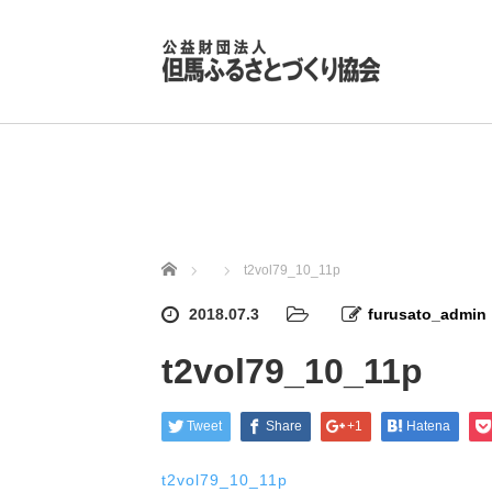
ホーム
t2vol79_10_11p
2018.07.3
furusato_admin
t2vol79_10_11p
Tweet
Share
+1
Hatena
t2vol79_10_11p