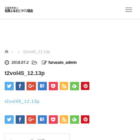
T
o
g
g
l
e
n
ホーム
t2vol45_12.13p
a
v
2018.07.2
furusato_admin
i
t2vol45_12.13p
g
a
t
i
o
t2vol45_12.13p
n