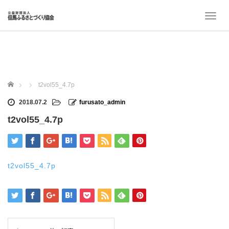
T
o
g
g
l
e
n
ホーム
t2vol55_4.7p
a
v
2018.07.2
furusato_admin
i
t2vol55_4.7p
g
a
t
i
o
t2vol55_4.7p
n