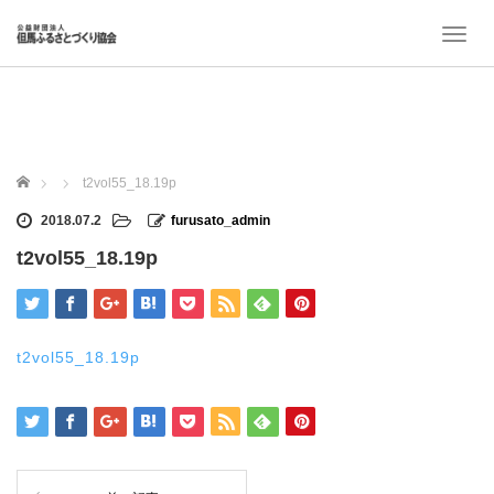
T
o
g
g
l
e
n
ホーム
t2vol55_18.19p
a
v
2018.07.2
furusato_admin
i
t2vol55_18.19p
g
a
t
i
o
t2vol55_18.19p
n