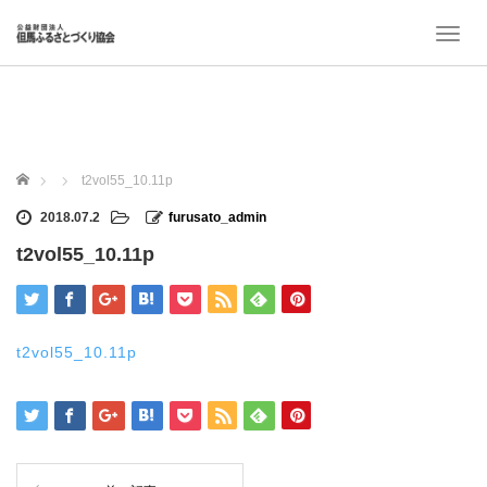
T
o
g
g
l
e
n
ホーム
t2vol55_10.11p
a
v
2018.07.2
furusato_admin
i
t2vol55_10.11p
g
a
t
i
o
t2vol55_10.11p
n