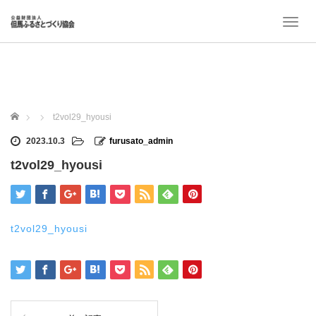
T
o
g
g
l
e
n
ホーム
t2vol29_hyousi
a
v
2023.10.3
furusato_admin
i
t2vol29_hyousi
g
a
t
i
o
t2vol29_hyousi
n