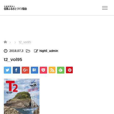
T
o
g
g
l
e
n
ホーム
t2_vol95
a
v
2018.07.3
high5_admin
i
t2_vol95
g
a
t
i
o
n