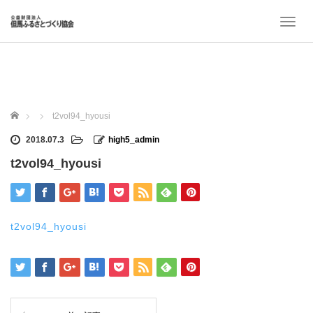
T
o
g
g
l
e
n
ホーム
t2vol94_hyousi
a
v
2018.07.3
high5_admin
i
t2vol94_hyousi
g
a
t
i
o
t2vol94_hyousi
n