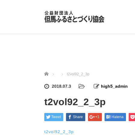
ホーム
t2vol92_2_3p
2018.07.3
high5_admin
t2vol92_2_3p
Tweet
Share
+1
Hatena
t2vol92_2_3p