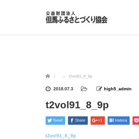
ホーム
t2vol91_8_9p
2018.07.3
high5_admin
t2vol91_8_9p
Tweet
Share
+1
Hatena
t2vol91_8_9p