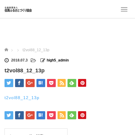
T
o
g
g
l
e
n
ホーム
t2vol88_12_13p
a
v
2018.07.3
high5_admin
i
t2vol88_12_13p
g
a
t
i
o
t2vol88_12_13p
n