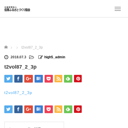
T
o
g
g
l
e
n
ホーム
t2vol87_2_3p
a
v
2018.07.3
high5_admin
i
t2vol87_2_3p
g
a
t
i
o
t2vol87_2_3p
n