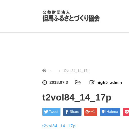
ホーム
t2vol84_14_17p
2018.07.3
high5_admin
t2vol84_14_17p
Tweet
Share
+1
Hatena
t2vol84_14_17p