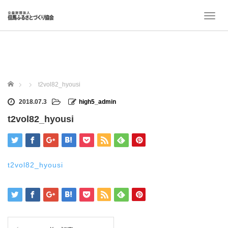
T
o
g
g
l
e
n
ホーム
t2vol82_hyousi
a
v
2018.07.3
high5_admin
i
t2vol82_hyousi
g
a
t
i
o
t2vol82_hyousi
n