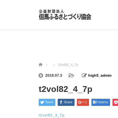
ホーム
t2vol82_4_7p
2018.07.3
high5_admin
t2vol82_4_7p
Tweet
Share
+1
Hatena
t2vol82_4_7p