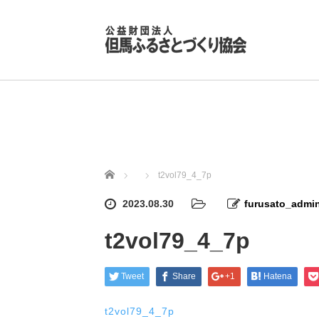
ホーム
t2vol79_4_7p
2023.08.30
furusato_admi
t2vol79_4_7p
Tweet
Share
+1
Hatena
t2vol79_4_7p