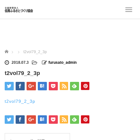
T
o
g
g
l
e
n
ホーム
t2vol79_2_3p
a
v
2018.07.3
furusato_admin
i
t2vol79_2_3p
g
a
t
i
o
t2vol79_2_3p
n