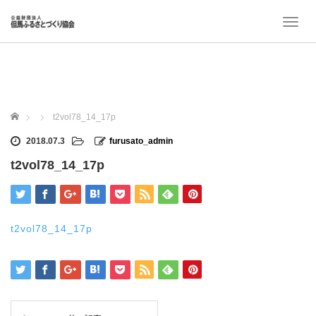
T
o
g
g
l
e
n
ホーム
t2vol78_14_17p
a
v
2018.07.3
furusato_admin
i
t2vol78_14_17p
g
a
t
i
o
t2vol78_14_17p
n