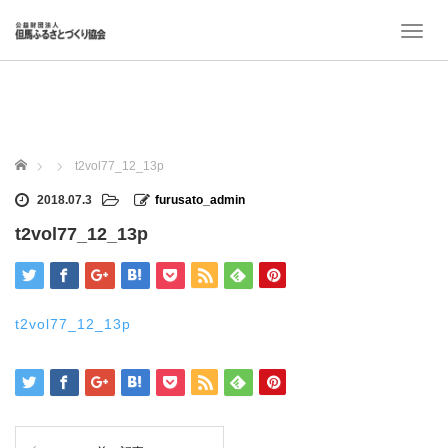
T
o
g
g
l
e
n
ホーム
t2vol77_12_13p
a
v
2018.07.3
furusato_admin
i
t2vol77_12_13p
g
a
t
i
o
t2vol77_12_13p
n