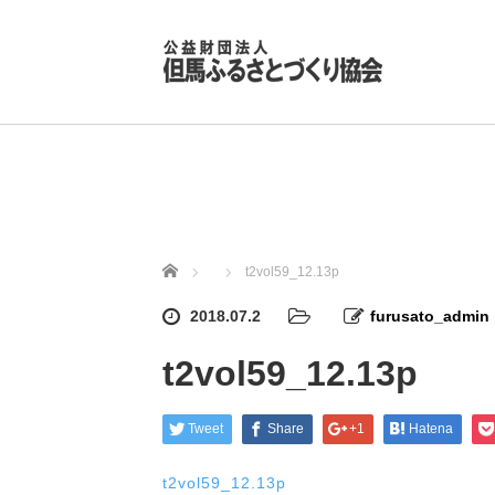
ホーム
t2vol59_12.13p
2018.07.2
furusato_admin
t2vol59_12.13p
Tweet
Share
+1
Hatena
t2vol59_12.13p