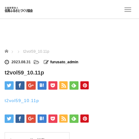
T
o
g
g
l
e
n
ホーム
t2vol59_10.11p
a
v
2023.08.31
furusato_admin
i
t2vol59_10.11p
g
a
t
i
o
t2vol59_10.11p
n