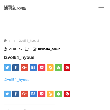
T
o
g
g
l
e
n
ホーム
t2vol54_hyousi
a
v
2018.07.2
furusato_admin
i
t2vol54_hyousi
g
a
t
i
o
t2vol54_hyousi
n