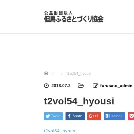
ホーム
t2vol54_hyousi
2018.07.2
furusato_admin
t2vol54_hyousi
Tweet
Share
+1
Hatena
t2vol54_hyousi