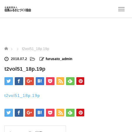
T
o
g
g
l
e
n
ホーム
t2vol51_18p.19p
a
v
2018.07.2
furusato_admin
i
t2vol51_18p.19p
g
a
t
i
o
t2vol51_18p.19p
n