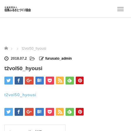
T
o
g
g
l
e
n
ホーム
t2vol50_hyousi
a
v
2018.07.2
furusato_admin
i
t2vol50_hyousi
g
a
t
i
o
t2vol50_hyousi
n