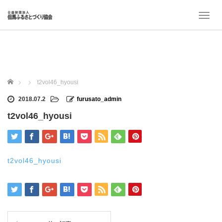
T
o
g
g
l
e
n
ホーム
t2vol46_hyousi
a
v
2018.07.2
furusato_admin
i
t2vol46_hyousi
g
a
t
i
o
t2vol46_hyousi
n