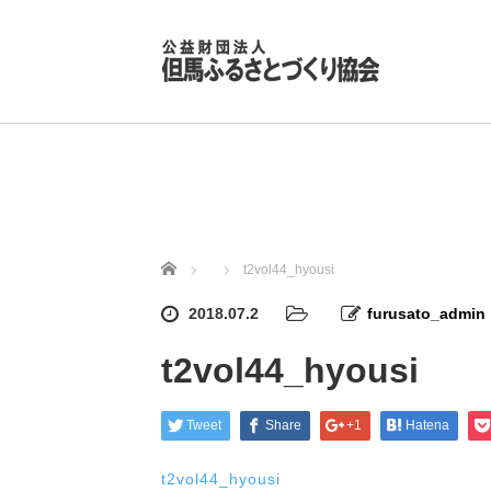
ホーム
t2vol44_hyousi
2018.07.2
furusato_admin
t2vol44_hyousi
Tweet
Share
+1
Hatena
t2vol44_hyousi