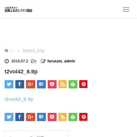
T
o
g
g
l
e
n
ホーム
t2vol42_8.9p
a
v
2018.07.2
furusato_admin
i
t2vol42_8.9p
g
a
t
i
o
t2vol42_8.9p
n