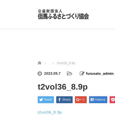
ホーム
t2vol36_8.9p
2023.09.7
furusato_admin
t2vol36_8.9p
Tweet
Share
+1
Hatena
t2vol36_8.9p