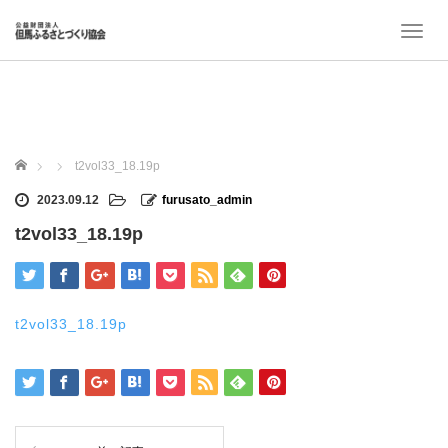
T
o
g
g
l
e
n
ホーム
t2vol33_18.19p
a
v
2023.09.12
furusato_admin
i
t2vol33_18.19p
g
a
t
i
o
t2vol33_18.19p
n