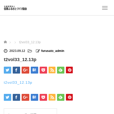
T
o
g
g
l
e
n
ホーム
t2vol33_12.13p
a
v
2023.09.12
furusato_admin
i
t2vol33_12.13p
g
a
t
i
o
t2vol33_12.13p
n