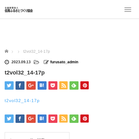
T
o
g
g
l
e
n
ホーム
t2vol32_14-17p
a
v
2023.09.13
furusato_admin
i
t2vol32_14-17p
g
a
t
i
o
t2vol32_14-17p
n