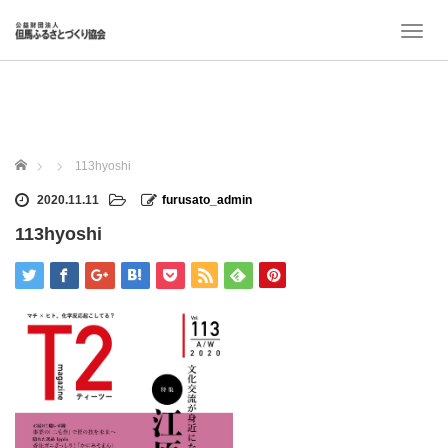
T
o
g
g
l
e
n
ホーム
113hyoshi
a
v
2020.11.11
furusato_admin
i
113hyoshi
g
a
t
i
o
n