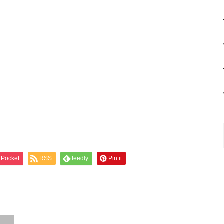
Pocket
RSS
feedly
Pin it