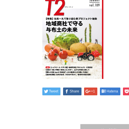
Tweet
Share
+1
Hatena