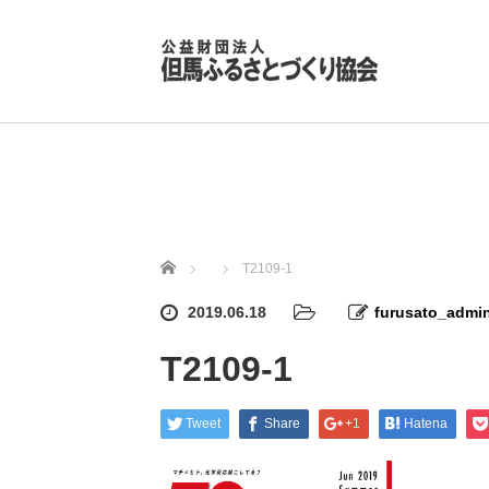
ホーム
T2109-1
2019.06.18
furusato_admi
T2109-1
Tweet
Share
+1
Hatena