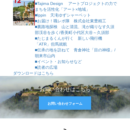
■Tajima Design アートプロジェクトの力で
まちを活性化「アート×地域」
■Ippin 天滝ゆずシャーベット
■お届け！職レポ隊 株式会社東豊精工
■裏路地探検 山と清流、滝が織りなす久須
部渓谷を歩く/香美町小代区大谷～久須部
■たじまるくんが行く 新しい飛行機
「ATR」但馬就航
■伝承の地を訪ねて 青倉神社「目の神様」/
朝来市山内
■イベント・お知らせなど
■読者の広場
ダウンロードはこちら
お問い合わせはこちら
お問い合わせフォーム
RSS