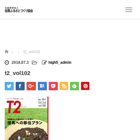
T
o
g
g
l
e
n
ホーム
t2_vol102
a
v
2018.07.3
high5_admin
i
t2_vol102
g
a
t
i
o
n