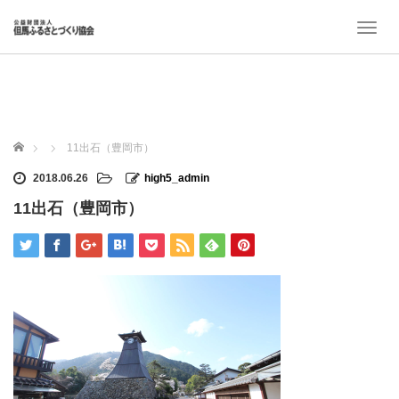
T
o
g
g
l
e
n
ホーム
11出石（豊岡市）
a
v
2018.06.26
high5_admin
i
11出石（豊岡市）
g
a
t
i
o
n