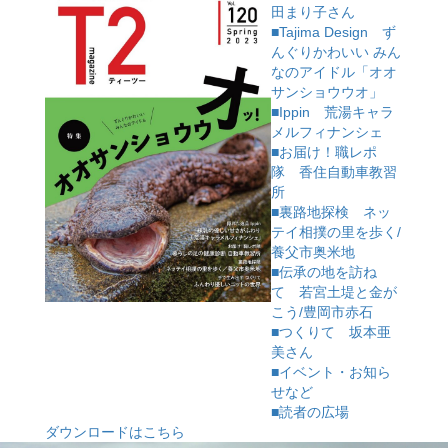
田まり子さん
■Tajima Design ず
んぐりかわいい みん
なのアイドル「オオ
サンショウウオ」
■Ippin 荒湯キャラ
メルフィナンシェ
■お届け！職レポ
隊 香住自動車教習
所
■裏路地探検 ネッ
テイ相撲の里を歩く/
養父市奥米地
■伝承の地を訪ね
て 若宮土堤と金が
こう/豊岡市赤石
■つくりて 坂本亜
美さん
■イベント・お知ら
せなど
■読者の広場
ダウンロードはこちら