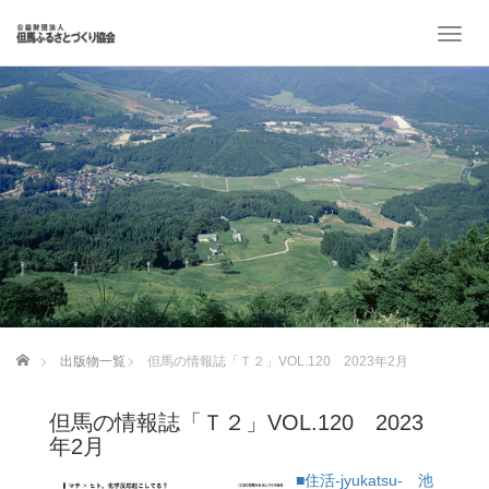
T
o
g
g
l
e
n
a
v
i
g
a
t
i
o
ホーム
出版物一覧
但馬の情報誌「Ｔ２」VOL.120 2023年2月
n
但馬の情報誌「Ｔ２」VOL.120 2023
年2月
■住活-jyukatsu- 池