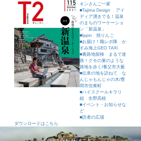
キンさんご一家
■Tajima Design アイ
ディア湧きでる！温泉
のまちのワーケーショ
ン「新温泉」
■Ippin 焼りんご
■お届け！職レポ隊 か
すみ海上GEO TAXI
■裏路地探検 まるで迷
路！クモの巣のような
路地を歩く/養父市大薮
■伝承の地を訪ねて な
んじゃもんじゃの木/豊
岡市但東町
■ハイスクールキラリ
組 生野高校
■イベント・お知らせな
ど
■読者の広場
ダウンロードはこちら