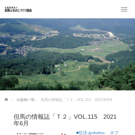
T
o
g
g
l
e
n
a
v
i
g
a
t
i
o
ホーム
出版物一覧
但馬の情報誌「Ｔ２」VOL.115 2021年6月
n
但馬の情報誌「Ｔ２」VOL.115 2021
年6月
■住活-jyukatsu- ホプ