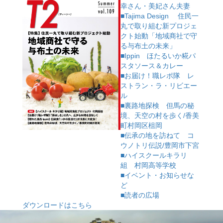
幸さん・美妃さん夫妻
■Tajima Design 住民一
丸で取り組む新プロジェ
クト始動「地域商社で守
る与布土の未来」
■Ippin ほたるいか糀パ
スタソース＆カレー
■お届け！職レポ隊 レ
ストラン・ラ・リビエー
ル
■裏路地探検 但馬の秘
境、天空の村を歩く/香美
町村岡区柤岡
■伝承の地を訪ねて コ
ウノトリ伝説/豊岡市下宮
■ハイスクールキラリ
組 村岡高等学校
■イベント・お知らせな
ど
■読者の広場
ダウンロードはこちら