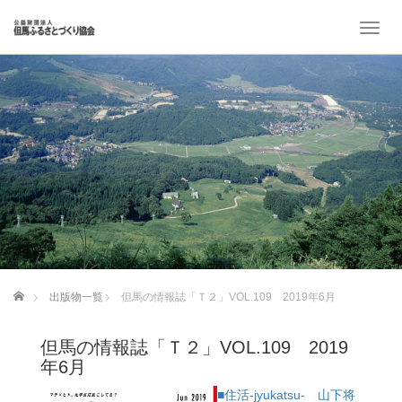
T
o
g
g
l
e
n
a
v
i
g
a
t
i
o
ホーム
出版物一覧
但馬の情報誌「Ｔ２」VOL.109 2019年6月
n
但馬の情報誌「Ｔ２」VOL.109 2019
年6月
■住活-jyukatsu- 山下将