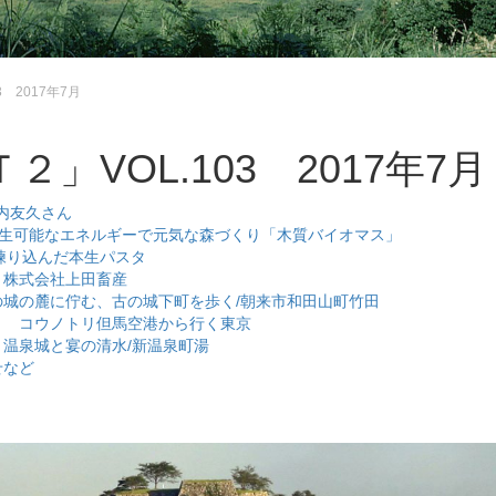
 2017年7月
」VOL.103 2017年7月
 河内友久さん
ign 再生可能なエネルギーで元気な森づくり「木質バイオマス」
菜を練り込んだ本生パスタ
 株式会社上田畜産
の城の麓に佇む、古の城下町を歩く/朝来市和田山町竹田
く コウノトリ但馬空港から行く東京
 温泉城と宴の清水/新温泉町湯
せなど