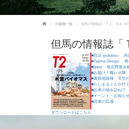
ホーム
出版物一覧
但馬の情報誌「Ｔ２」VOL.103
但馬の情報誌「Ｔ２
■住活-jyukatsu-
■Tajima Des
■Ippin 地元野
■お届け！職レポ隊
■裏路地探検 天空
■たじまるくんが行
■伝承の地を訪ねて
■イベント・お知ら
■読者の広場
ダウンロードはこちら