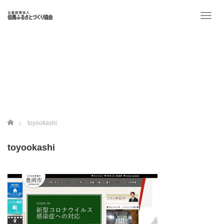
T
o
g
g
l
e
n
a
v
i
g
ホーム
toyookashi
a
t
toyookashi
i
o
n