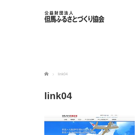
ホーム
link04
link04