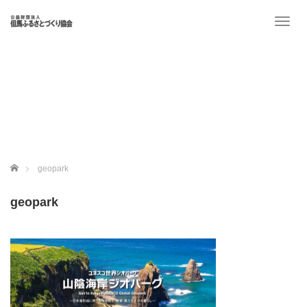
T
o
g
g
l
e
n
a
v
i
g
ホーム
geopark
a
t
geopark
i
o
n