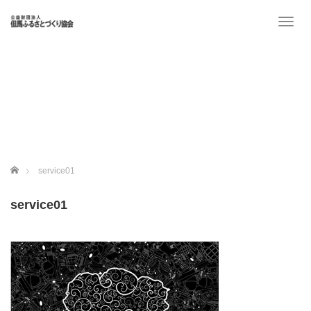
T
o
g
g
l
e
n
a
v
i
g
ホーム
service01
a
t
service01
i
o
n