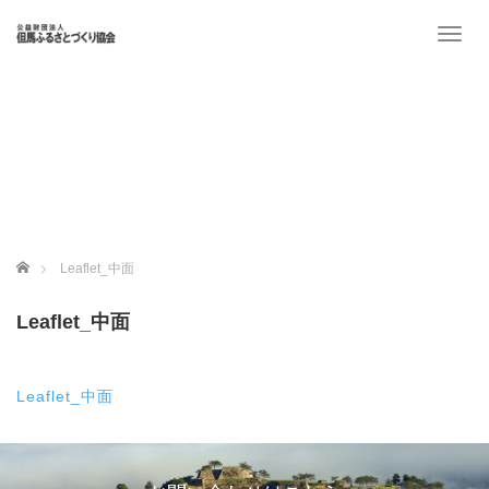
T
o
g
g
l
e
n
a
v
i
g
ホーム
Leaflet_中面
a
t
Leaflet_中面
i
o
n
Leaflet_中面