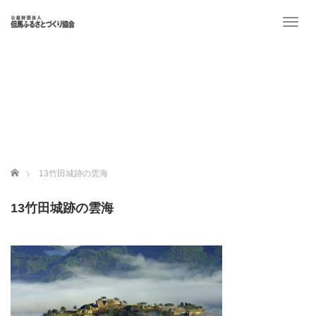
T
o
g
g
l
e
n
a
v
i
g
ホーム
13竹田城跡の雲海
a
t
13竹田城跡の雲海
i
o
n