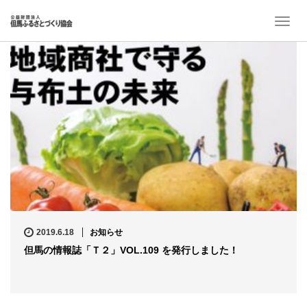
T
o
g
g
l
e
n
a
v
i
g
a
t
i
o
n
2019.6.18
お知らせ
但馬の情報誌「Ｔ２」VOL.109 を発行しました！